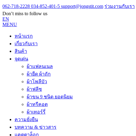
062-718-2228
034-852-401-5
support@jongstit.com
ร่วมงานกับเรา
Don’t miss to follow us
EN
MENU
หน้าแรก
เกี่ยวกับเรา
สินค้า
จุดเด่น
ผ้าแฟลนเนล
ผ้ายืด ผ้าถัก
ผ้าโพลีบัว
ผ้าฟลีซ
ผ้าขน 9 ชนิด ยอดนิยม
ผ้าทรีคอต
ผ้าเทอร์รี่
ความยั่งยืน
บทความ & ข่าวสาร
แคตตาล็อก