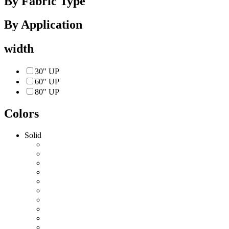
By Fabric Type
By Application
width
30" UP
60" UP
80" UP
Colors
Solid