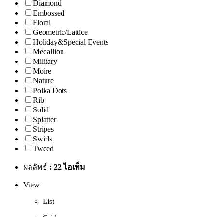
Diamond
Embossed
Floral
Geometric/Lattice
Holiday&Special Events
Medallion
Military
Moire
Nature
Polka Dots
Rib
Solid
Splatter
Stripes
Swirls
Tweed
ผลลัพธ์
: 22 ไอเท็ม
View
List