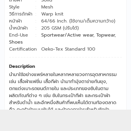
Style
Mesh
วิธีการถักผ้า
Warp knit
หน้าผ้า
64/66 Inch. (ใช้งาน/เต็มความกว้าง)
น้ำหนักผ้า
205 GSM (ปรับได้)
End-Use
Sportwear/Active wear
,
Topwear
,
Shoes
Certification
Oeko-Tex Standard 100
Description
นำมาใช้อย่างแพร่หลายในหลากหลายวงการอุตสาหกรรม
เช่น เสื้อผ้าแฟชั่น เสื้อกีฬา นำมาทำมุ้งตาข่ายกันยุง,
ตกแต่งเบาะรถยนต์ภายใน และประเภทของซับในตาม
ผลิตภัณฑ์ต่าง ๆ เช่น ซับในกระเป๋ากีฬา และกระเป๋าผ้า
สำหรับดำน้ำ และอีกหนึ่งสินค้าที่พบเห็นได้ตามท้องตลาด
คือ ตะกร้าผ้าแบบพับได้ และผ้าถุงตาข่ายสำหรับซักผ้า
Copyright © 2026
Jong Stit Co., Ltd. สงวนสิทธิ์ทุกประการ