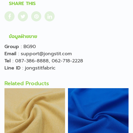
SHARE THIS
ข้อมูลฝ่ายขาย
Group
:
BG90
Email
:
support@jongstit.com
Tel
:
087-386-8888
,
062-718-2228
Line ID
:
jongstitfabric
Related Products