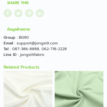
SHARE THIS
ข้อมูลฝ่ายขาย
Group
:
BG90
Email
:
support@jongstit.com
Tel
:
087-386-8888
,
062-718-2228
Line ID
:
jongstitfabric
Related Products