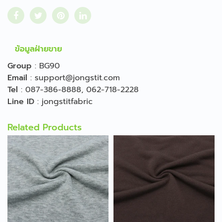
ข้อมูลฝ่ายขาย
Group
:
BG90
Email
:
support@jongstit.com
Tel
:
087-386-8888
,
062-718-2228
Line ID
:
jongstitfabric
Related Products