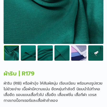
ผ้าริบ | R179
ผ้าริบ (RIB) หรือผ้าบุ้ง ให้สัมผัสนุ่ม เรียบเนียน พร้อมคงรูปสวย
ไม่ย้วยง่าย เนื้อผ้ามีความแน่น ยืดหยุ่นกำลังดี นิยมนำไปทำคอ
เสื้อยืด ขอบแขนเสื้อทั่วไป เสื้อยืด เสื้อแฟชั่น เสื้อกีฬา เดรส
กางเกงบ็อกเซอร์และเสื้อผ้าลำลอง