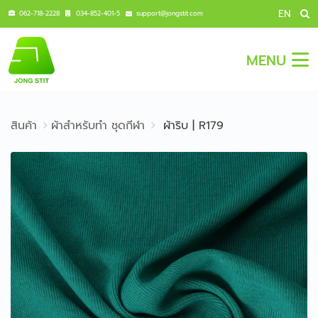
EN
062-718-2228
034-852-401-5
support@jongstit.com
MENU
สินค้า
ผ้าสำหรับทำ ชุดกีฬา
ผ้าริบ | R179