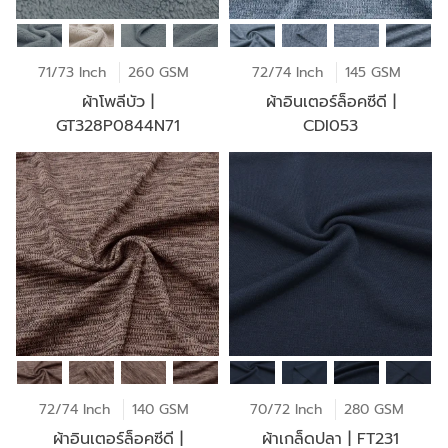
71/73 Inch
260 GSM
72/74 Inch
145 GSM
ผ้าโพลีบัว |
ผ้าอินเตอร์ล็อคซีดี |
GT328P0844N71
CDI053
72/74 Inch
140 GSM
70/72 Inch
280 GSM
ผ้าอินเตอร์ล็อคซีดี |
ผ้าเกล็ดปลา | FT231