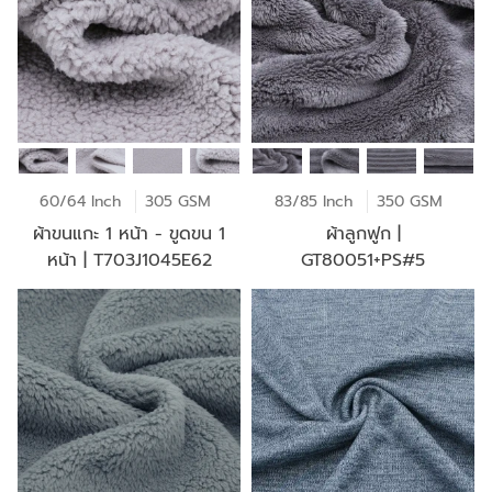
60/64 Inch
305 GSM
83/85 Inch
350 GSM
ผ้าขนแกะ 1 หน้า - ขูดขน 1
ผ้าลูกฟูก |
หน้า | T703J1045E62
GT80051+PS#5