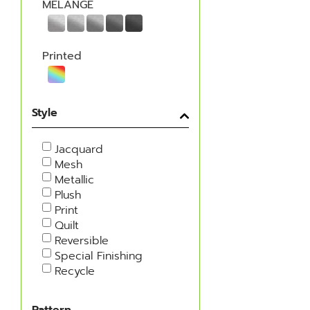
MELANGE
Printed
Style
Jacquard
Mesh
Metallic
Plush
Print
Quilt
Reversible
Special Finishing
Recycle
Pattern