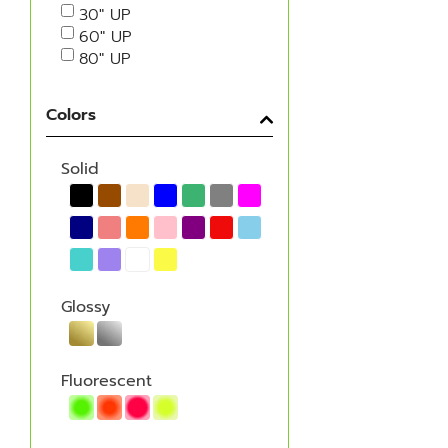
30" UP
60" UP
80" UP
Colors
Solid
Glossy
Fluorescent