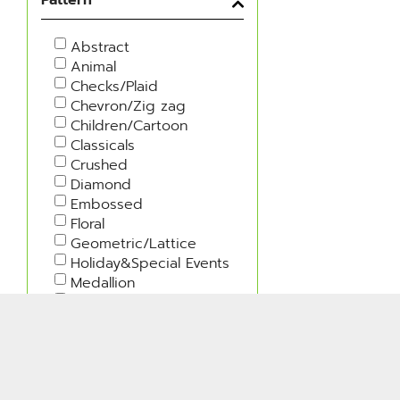
Abstract
Animal
Checks/Plaid
Chevron/Zig zag
Children/Cartoon
Classicals
Crushed
Diamond
Embossed
Floral
Geometric/Lattice
Holiday&Special Events
Medallion
Military
Moire
Nature
Polka Dots
Rib