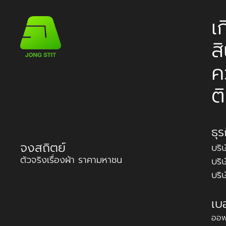
เ
ส
ค
ต
ธุ
จงสถิตย์
บริ
ตัวจริงเรื่องผ้า ราคามหาชน
บริ
บริ
เบ
ออฟ