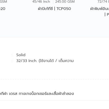
 GSM
45/46 Inch
245.00 GSM
72/74 
R020
ผ้าปิเก้ทีซี | TCP050
ผ้าพิมพ์อิ
| 
า
Solid
า
32/33 Inch. (ใช้งานได้ / เต็มความ
สื้อกีฬา เดรส กางเกงบ็อกเซอร์และเสื้อผ้าลำลอง