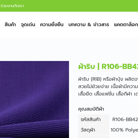
ร่วมงานกับเรา
สินค้า
จุดเด่น
ความยั่งยืน
บทความ & ข่าวสาร
แคตตาล็อก
ผ้าริบ | R106-BB
ผ้าริบ (RIB) หรือผ้าบุ้ง ผลิต
สวยไม่ย้วยง่าย เนื้อผ้ามีควา
เสื้อยืด เสื้อแฟชั่น เสื้อกีฬ
คุณสมบัติผ้า
รหัสสินค้า
R106-BB42
วัสดุผ้า
100% Polye