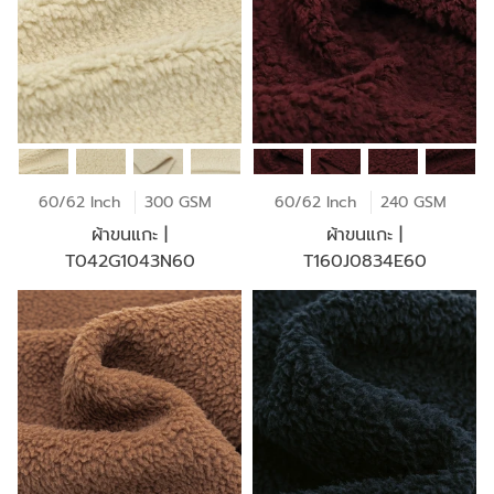
60/62 Inch
300 GSM
60/62 Inch
240 GSM
ผ้าขนแกะ |
ผ้าขนแกะ |
T042G1043N60
T160J0834E60