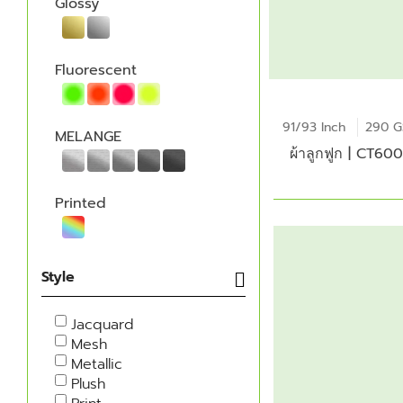
Glossy
Fluorescent
91/93 Inch
290 
MELANGE
ผ้าลูกฟูก | CT60
Printed
Style
Jacquard
Mesh
Metallic
Plush