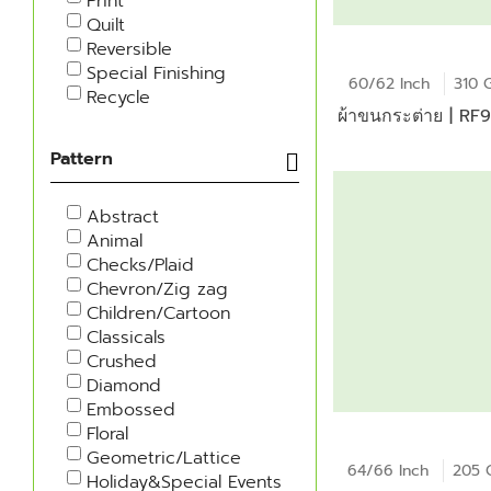
Print
Quilt
Reversible
Special Finishing
60/62 Inch
310 
Recycle
ผ้าขนกระต่าย | R
Pattern
Abstract
Animal
Checks/Plaid
Chevron/Zig zag
Children/Cartoon
Classicals
Crushed
Diamond
Embossed
Floral
Geometric/Lattice
64/66 Inch
205 
Holiday&Special Events