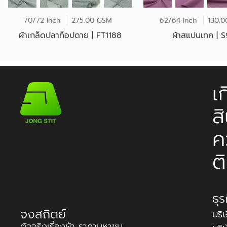
70/72 Inch
275.00 GSM
62/64 Inch
130.
ผ้าเกล็ดปลาท็อปดาย | FT1188
ผ้าสแปนเทค | S
เ
ส
ค
ต
ธุ
จงสถิตย์
บริ
ตัวจริงเรื่องผ้า ราคามหาชน