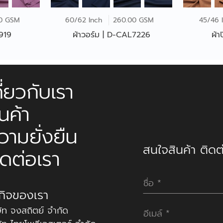
00 GSM
60/62 Inch
260.00 GSM
45/46 
919
ผ้าวอร์ม | D-CAL7226
ผ้า
กี่ยวกับเรา
ินค้า
วามยั่งยืน
สนใจสินค้า ติดต่
ิดต่อเรา
รกิจของเรา
ษัท จงสถิตย์ จำกัด