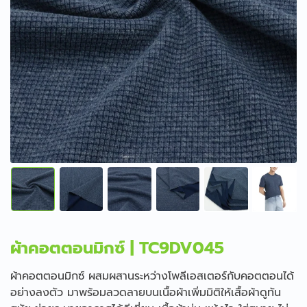
ผ้าคอตตอนมิกซ์ | TC9DV045
ผ้าคอตตอนมิกซ์ ผสมผสานระหว่างโพลีเอสเตอร์กับคอตตอนได้
อย่างลงตัว มาพร้อมลวดลายบนเนื้อผ้าเพิ่มมิติให้เสื้อผ้าดูทัน