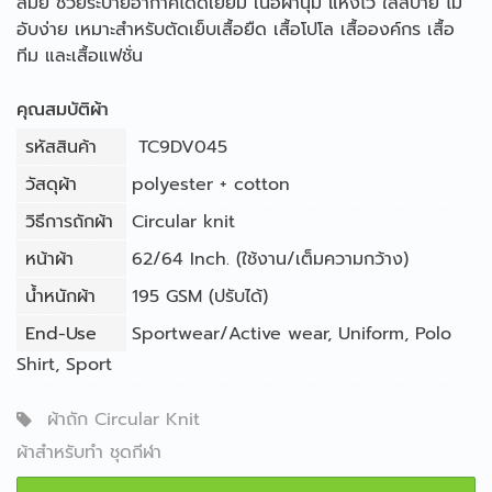
สมัย ช่วยระบายอากาศได้ดีเยี่ยม เนื้อผ้านุ่ม แห้งไว ใส่สบาย ไม่
อับง่าย เหมาะสำหรับตัดเย็บเสื้อยืด เสื้อโปโล เสื้อองค์กร เสื้อ
ทีม และเสื้อแฟชั่น
คุณสมบัติผ้า
รหัสสินค้า
TC9DV045
วัสดุผ้า
polyester + cotton
วิธีการถักผ้า
Circular knit
หน้าผ้า
62/64 Inch. (ใช้งาน/เต็มความกว้าง)
น้ำหนักผ้า
195 GSM (ปรับได้)
End-Use
Sportwear/Active wear
,
Uniform
,
Polo
Shirt
,
Sport
ผ้าถัก Circular Knit
ผ้าสำหรับทำ ชุดกีฬา