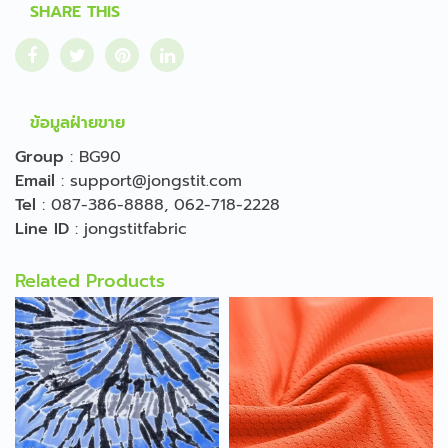
SHARE THIS
ข้อมูลฝ่ายขาย
Group
:
BG90
Email
:
support@jongstit.com
Tel
:
087-386-8888
,
062-718-2228
Line ID
:
jongstitfabric
Related Products