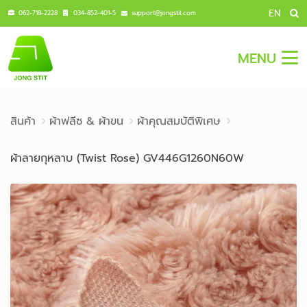
EN
062-718-2228
034-852-401-5
support@jongstit.com
MENU
สินค้า
ผ้าฟลีซ & ผ้าขน
ผ้าคุณสมบัติพิเศษ
ผ้าลายกุหลาบ (Twist Rose) GV446G1260N60W