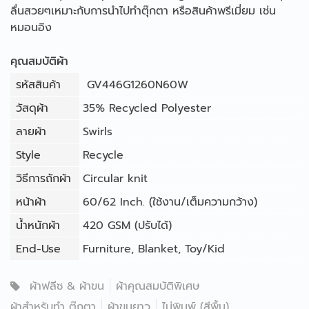
ลื่นสวยๆเหมาะกับการนำไปทำตุ๊กตา หรือสินค้าพรีเมี่ยม เช่น
หมอนอิง
คุณสมบัติผ้า
รหัสสินค้า
GV446G1260N60W
วัสดุผ้า
35% Recycled Polyester
ลายผ้า
Swirls
Style
Recycle
วิธีการถักผ้า
Circular knit
หน้าผ้า
60/62 Inch. (ใช้งาน/เต็มความกว้าง)
น้ำหนักผ้า
420 GSM (ปรับได้)
End-Use
Furniture
,
Blanket
,
Toy/Kid
ผ้าฟลีซ & ผ้าขน
ผ้าคุณสมบัติพิเศษ
ผ้าสำหรับทำ ตุ๊กตา
ผ้าขนยาว
ไม่พิมพ์ (สีพื้น)