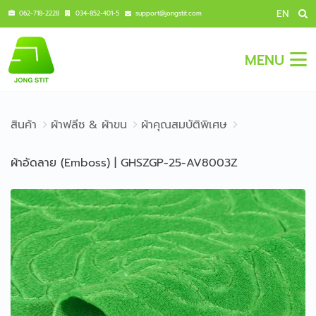
EN
062-718-2228
034-852-401-5
support@jongstit.com
MENU
สินค้า
ผ้าฟลีซ & ผ้าขน
ผ้าคุณสมบัติพิเศษ
ผ้าอัดลาย (Emboss) | GHSZGP-25-AV8003Z