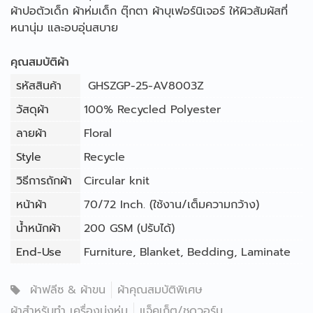
ผ้าปอตัวเด็ก ผ้าห่มเด็ก ตุ๊กตา ผ้าบุเฟอร์นิเจอร์ ให้ผิวสัมผัสที่
หนานุ่ม และอบอุ่นสบาย
คุณสมบัติผ้า
รหัสสินค้า
GHSZGP-25-AV8003Z
วัสดุผ้า
100% Recycled Polyester
ลายผ้า
Floral
Style
Recycle
วิธีการถักผ้า
Circular knit
หน้าผ้า
70/72 Inch. (ใช้งาน/เต็มความกว้าง)
น้ำหนักผ้า
200 GSM (ปรับได้)
End-Use
Furniture
,
Blanket
,
Bedding
,
Laminate
ผ้าฟลีซ & ผ้าขน
ผ้าคุณสมบัติพิเศษ
ผ้าสำหรับทำ เครื่องนุ่งห่ม
แจ็คเก็ต/ชุดวอร์ม