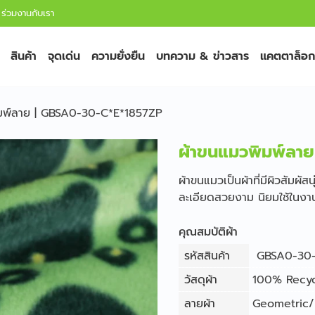
ร่วมงานกับเรา
สินค้า
จุดเด่น
ความยั่งยืน
บทความ & ข่าวสาร
แคตตาล็อก
ิมพ์ลาย | GBSA0-30-C*E*1857ZP
ผ้าขนแมวพิมพ์ลา
ผ้าขนแมวเป็นผ้าที่มีผิวสัมผัส
ละเอียดสวยงาม นิยมใช้ในงาน
คุณสมบัติผ้า
รหัสสินค้า
GBSA0-30-
วัสดุผ้า
100% Recyc
ลายผ้า
Geometric/