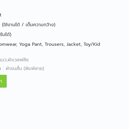
t
(ใช้งานได้ / เต็มความกว้าง)
ับได้)
tomwear
,
Yoga Pant
,
Trousers
,
Jacket
,
Toy/Kid
แมว,ผ้าเวลฟลีซ
น
ผ้าขนสั้น (พิมพ์ลาย)
า