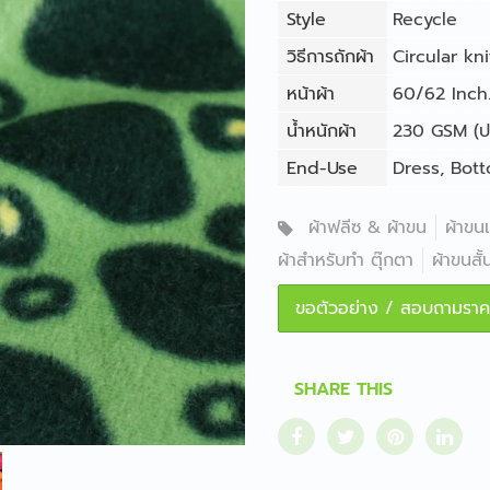
Style
Recycle
วิธีการถักผ้า
Circular kni
หน้าผ้า
60/62 Inch. 
น้ำหนักผ้า
230 GSM (ปร
End-Use
Dress
,
Bot
ผ้าฟลีซ & ผ้าขน
ผ้าขน
ผ้าสำหรับทำ ตุ๊กตา
ผ้าขนสั้
ขอตัวอย่าง / สอบถามราค
SHARE THIS