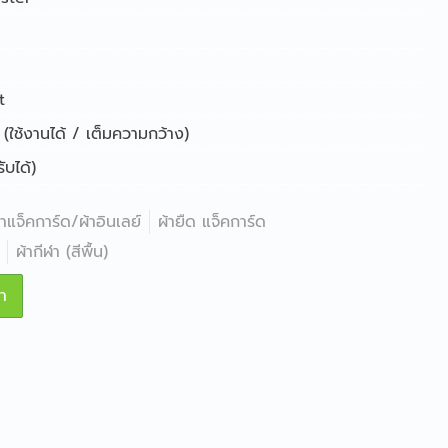
t
(ใช้งานได้ / เต็มความกว้าง)
บได้)
้าแจ็คการ์ด/ผ้าอินเลย์
ผ้ายืด แจ็คการ์ด
ผ้ากีฬา (สีพื้น)
า