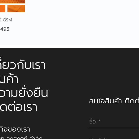
0 GSM
PK495
กี่ยวกับเรา
ินค้า
วามยั่งยืน
สนใจสินค้า ติดต่
ิดต่อเรา
รกิจของเรา
ษัท จงสถิตย์ จำกัด