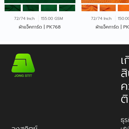
72/74 Inch
155.00 GSM
72/74 Inch
150.0
ผ้าแจ็คการ์ด | PK768
ผ้าแจ็คการ์ด | 
เ
ส
ค
ต
ธุ
จงสถิตย์
บริ