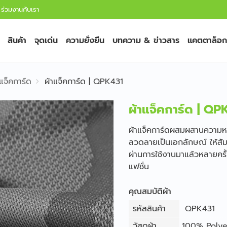
ร่วมงานกับเรา
สินค้า
จุดเด่น
ความยั่งยืน
บทความ & ข่าวสาร
แคตตาล็อก
 แจ็คการ์ด
ผ้าแจ็คการ์ด | QPK431
ผ้าแจ็คการ์ด | QP
ผ้าแจ็คการ์ดผสมผสานความหรู
ลวดลายเป็นเอกลักษณ์ ให้สัมผั
ผ่านการใช้งานมาแล้วหลายครั้ง 
แฟชั่น
คุณสมบัติผ้า
รหัสสินค้า
QPK431
วัสดุผ้า
100% Polye