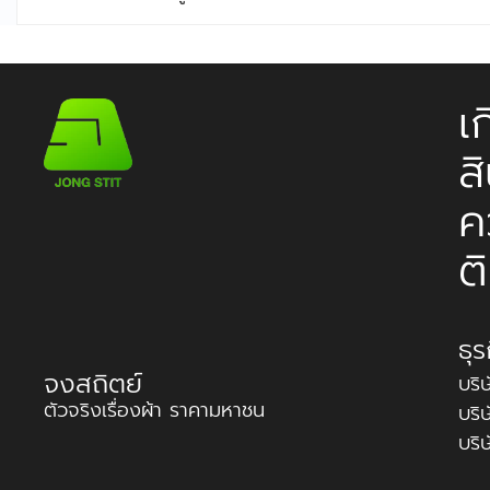
เ
ส
ค
ต
ธุ
จงสถิตย์
บริ
ตัวจริงเรื่องผ้า ราคามหาชน
บริ
บริ