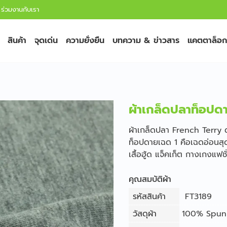
ร่วมงานกับเรา
สินค้า
จุดเด่น
ความยั่งยืน
บทความ & ข่าวสาร
แคตตาล็อก
ผ้าเกล็ดปลาท็อปด
ผ้าเกล็ดปลา French Terry ด้า
ท็อปดายเฉด 1 คือเฉดอ่อนสุด 
เสื้อฮู้ด แจ็คเก็ต กางเกงแฟชั
คุณสมบัติผ้า
รหัสสินค้า
FT3189
วัสดุผ้า
100% Spun 