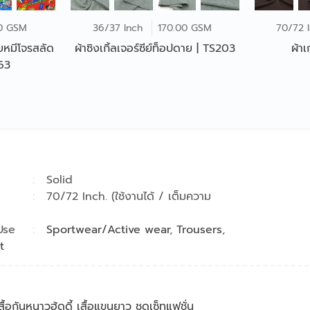
0 GSM
36/37 Inch
170.00 GSM
70/72 
ยหมีโจรสลัด
ผ้าซิงเกิ้ลเจอร์ซีย์ท็อปดาย | TS203
63
า
Solid
า
70/72 Inch. (ใช้งานได้ / เต็มความ
Use
Sportwear/Active wear
,
Trousers
,
t
้อกันหนาวฮู้ดดี้ เสื้อแขนยาว ชุดเซ็ทแฟชั่น