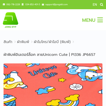
EN
062-718-2228
034-852-401-5
support@jongstit.com
MENU
สินค้า
ผ้าพิมพ์
ผ้าไมโคร/ผ้าไอบี (พิมพ์)
ผ้าพิมพ์อินเตอร์ล็อค ลายUnicorn Cute | PI336 JP6657