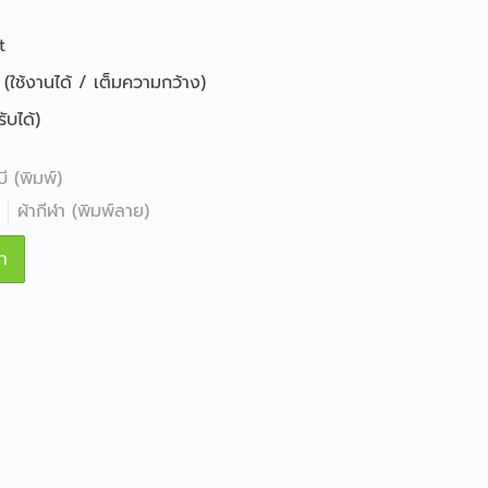
t
(ใช้งานได้ / เต็มความกว้าง)
บได้)
ี (พิมพ์)
ผ้ากีฬา (พิมพ์ลาย)
า