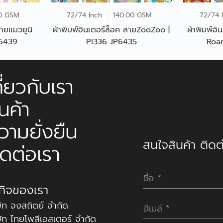
0 GSM
72/74 Inch
140.00 GSM
72/74 
ลายแมวยูนิ
ผ้าพิมพ์อินเตอร์ล็อค ลายZooZoo |
ผ้าพิมพ์อิ
P6439
PI336 JP6435
Roar
กี่ยวกับเรา
ินค้า
วามยั่งยืน
สนใจสินค้า ติดต่
ิดต่อเรา
รกิจของเรา
ษัท จงสถิตย์ จำกัด
ษัท ไทยโพลีเอสเตอร์ จำกัด