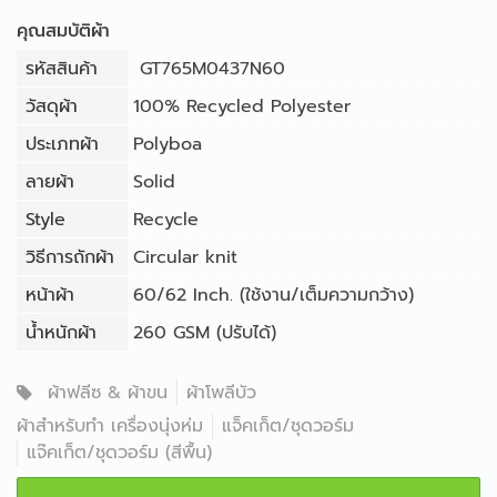
คุณสมบัติผ้า
รหัสสินค้า
GT765M0437N60
วัสดุผ้า
100% Recycled Polyester
ประเภทผ้า
Polyboa
ลายผ้า
Solid
Style
Recycle
วิธีการถักผ้า
Circular knit
หน้าผ้า
60/62 Inch. (ใช้งาน/เต็มความกว้าง)
น้ำหนักผ้า
260 GSM (ปรับได้)
ผ้าฟลีซ & ผ้าขน
ผ้าโพลีบัว
ผ้าสำหรับทำ เครื่องนุ่งห่ม
แจ็คเก็ต/ชุดวอร์ม
แจ๊คเก็ต/ชุดวอร์ม (สีพื้น)