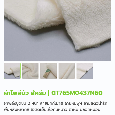
ผ้าโพลีบัว สีครีม | GT765M0437N60
ผ้าฟลีซขูดขน 2 หน้า ลายมิกกี้เม้าส์ ลายหมีพูห์ ลายสัตว์น่ารัก
พื้นหลังหลากสี ใช้ตัดเย็บเสื้อกันหนาว ผ้าห่ม ปลอกหมอน