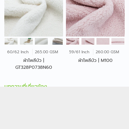
60/62 Inch
265.00 GSM
59/61 Inch
260.00 GSM
ผ้าโพลีบัว |
ผ้าโพลีบัว | M100
GT328P0738N60
บทความที่เกี่ยวข้อง
เหตุผลที่แบรนด์ระดับโลก
เลือกใช้ผ้าโพลีเอสเตอร์
รีไซเคิล
May 05, 2023
อ่านเพิ่มเติม