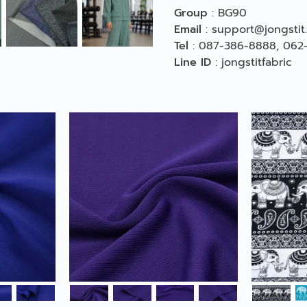
Group
:
BG90
Email
:
support@jongstit
Tel
:
087-386-8888
,
062
Line ID
:
jongstitfabric