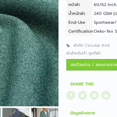
หน้าผ้า
60/62 Inch. 
น้ำหนักผ้า
240 GSM (ปร
End-Use
Sportwear/
Certification
Oeko-Tex S
ผ้าถัก Circular Knit
ผ้าสำหรับทำ ชุดกีฬา
ขอตัวอย่าง / สอบถามราค
SHARE THIS
ข้อมูลฝ่ายขาย