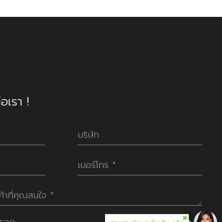
อเรา !
กรอก