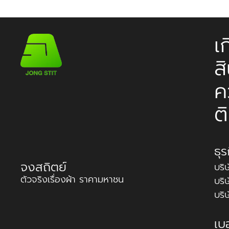
เ
ส
ค
ต
ธุ
จงสถิตย์
บริ
ตัวจริงเรื่องผ้า ราคามหาชน
บริ
บริ
เบ