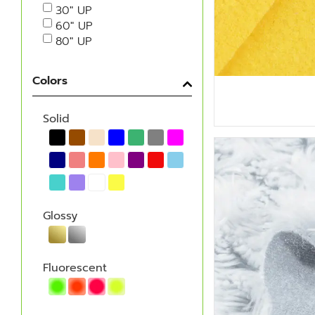
30" UP
60" UP
80" UP
Colors
Solid
Glossy
Fluorescent