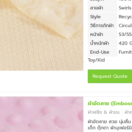
ลายผ้า
Swirls
Style
Recyc
วิธีการถักผ้า
Circul
หน้าผ้า
53/55 
น้ำหนักผ้า
420 G
End-Use
Furni
Toy/Kid
Request Quote
ผ้าอัดลาย (Embos
ผ้าฟลีซ & ผ้าขน
ผ้า
ผ้าอัดลาย สวย นุ่มลื่
เด็ก ตุ๊กตา ผ้าบุเฟอร์น