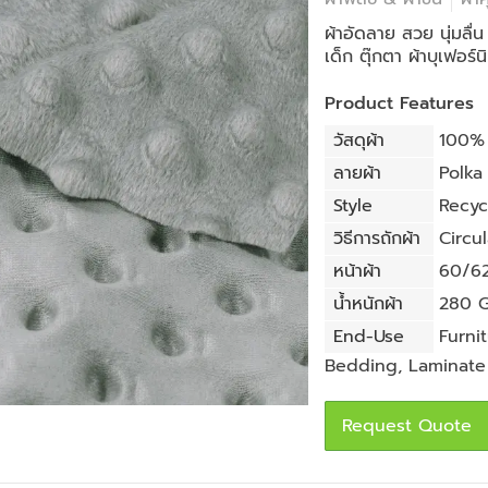
ผ้าอัดลาย สวย นุ่มลื่
เด็ก ตุ๊กตา ผ้าบุเฟอร์น
Product Features
วัสดุผ้า
100% 
ลายผ้า
Polka
Style
Recyc
วิธีการถักผ้า
Circul
หน้าผ้า
60/62 
น้ำหนักผ้า
280 G
End-Use
Furni
Bedding
,
Laminate
Request Quote