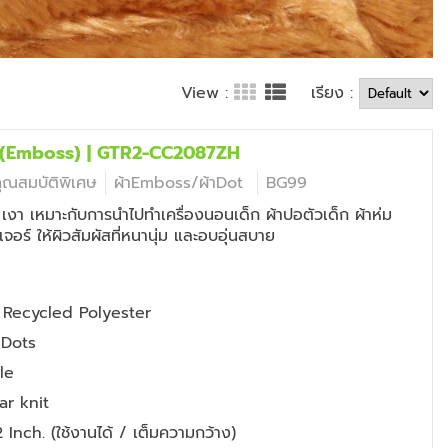
เรียง :
View :
อย (Emboss) | GTR2-CC2087ZH
คุณสมบัติพิเศษ
ผ้าEmboss/ผ้าDot
BG99
น เงา เหมาะกับการนำไปทำเครื่องนอนเด็ก ผ้าปอตัวเด็ก ผ้าห่ม
ิเจอร์ ให้ผิวสัมผัสที่หนานุ่ม และอบอุ่นสบาย
Recycled Polyester
 Dots
le
ar knit
Inch. (ใช้งานได้ / เต็มความกว้าง)