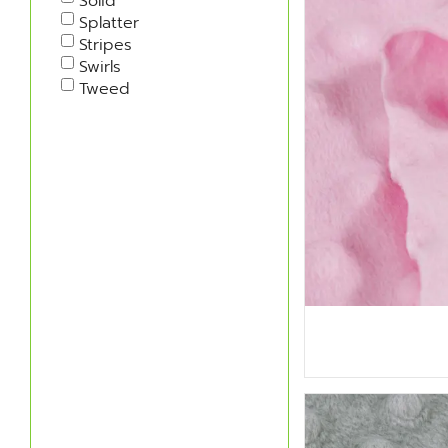
Solid
Splatter
Stripes
Swirls
Tweed