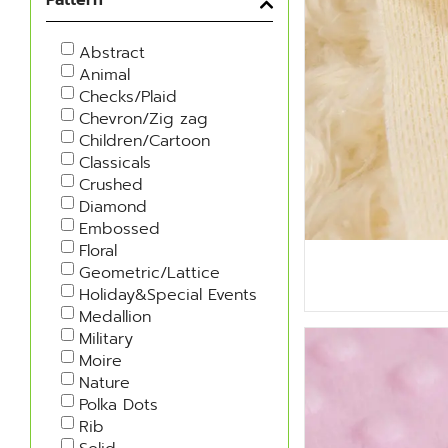
Abstract
Animal
Checks/Plaid
Chevron/Zig zag
Children/Cartoon
Classicals
Crushed
Diamond
Embossed
Floral
Geometric/Lattice
Holiday&Special Events
Medallion
Military
Moire
Nature
Polka Dots
Rib