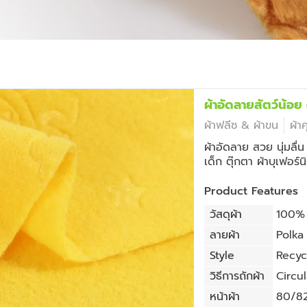
ผ้าอัดลายสัตว์น้
ผ้าฟลีซ & ผ้าขน
ผ้า
ผ้าอัดลาย สวย นุ่มลื่
เด็ก ตุ๊กตา ผ้าบุเฟอร์น
Product Features
วัสดุผ้า
100% 
ลายผ้า
Polka
Style
Recyc
วิธีการถักผ้า
Circul
หน้าผ้า
80/82 