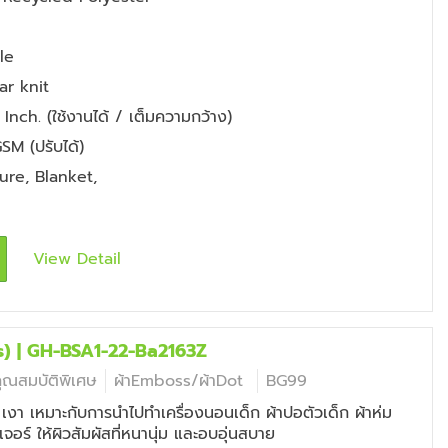
le
ar knit
Inch. (ใช้งานได้ / เต็มความกว้าง)
SM (ปรับได้)
ture
,
Blanket
,
View Detail
s) | GH-BSA1-22-Ba2163Z
คุณสมบัติพิเศษ
ผ้าEmboss/ผ้าDot
BG99
น เงา เหมาะกับการนำไปทำเครื่องนอนเด็ก ผ้าปอตัวเด็ก ผ้าห่ม
ิเจอร์ ให้ผิวสัมผัสที่หนานุ่ม และอบอุ่นสบาย