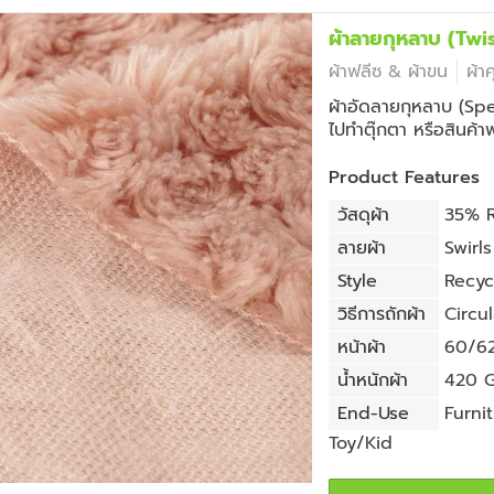
ผ้าลายกุหลาบ (T
ผ้าฟลีซ & ผ้าขน
ผ้า
ผ้าอัดลายกุหลาบ (Spe
ไปทำตุ๊กตา หรือสินค้า
Product Features
วัสดุผ้า
35% R
ลายผ้า
Swirls
Style
Recyc
วิธีการถักผ้า
Circul
หน้าผ้า
60/62 
น้ำหนักผ้า
420 G
End-Use
Furni
Toy/Kid