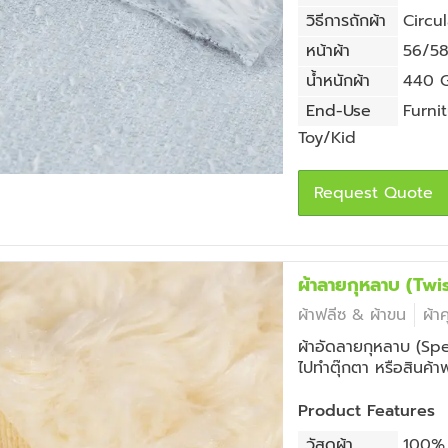
วิธีการถักผ้า
Circul
หน้าผ้า
56/58 
น้ำหนักผ้า
440 G
End-Use
Furni
Toy/Kid
Request Quote
ผ้าลายกุหลาบ (T
ผ้าฟลีซ & ผ้าขน
ผ้า
ผ้าอัดลายกุหลาบ (Spe
ไปทำตุ๊กตา หรือสินค้า
Product Features
วัสดุผ้า
100% 