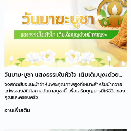
วันมาฆะบูชา แสงธรรมในหัวใจ เติมเต็มบุญด้วย
ผ้าห่มพระ
จงสถิตย์ขอแนะนำผ้าห่มพระคุณภาพสูงที่เหมาะสำหรับนำถวาย
แก่พระสงฆ์ในโอกาสวันมาฆบูชานี้ เพื่อเสริมบุญบารมีให้ชีวิตของ
คุณและครอบครัว
อ่านเพิ่มเติม