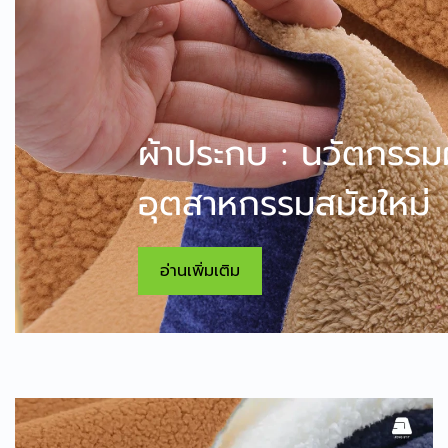
ผ้าประกบ : นวัตกรรมผ
อุตสาหกรรมสมัยใหม่
อ่านเพิ่มเติม