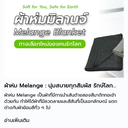
ผ้าห่ม Melange : นุ่มสบายทุกสัมผัส รักษ์โลก
รีไซเคิลได้ 100%
ผ้าห่ม Melange เป็นผ้าที่มีการนำเส้นด้ายสองสีมาถักทอเข้า
ด้วยกัน ทำให้ได้ผ้าที่มีลวดลายและสีสันที่เป็นเอกลักษณ์ แตก
ต่างกับผ้าย้อมสีทั่ว ๆ ไป
อ่านเพิ่มเติม