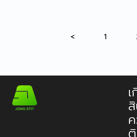
<
1
เ
ส
ค
ต