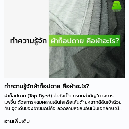
ทำความรู้จักผ้าท็อปดาย คือผ้าอะไร?
ผ้าท็อปดาย (Top Dyed) กำลังเป็นเทรนด์สำคัญในวงการ
แฟชั่น ด้วยการผสมผสานเส้นใยหรือเส้นด้ายหลากสีสันเข้าด้วย
กัน จุดเด่นของผ้าชนิดนี้คือ ลวดลายสีผสมอันเป็นเอกลักษณ์
ให้สัมผัสที่นุ่ม สบาย แถมเป็นมิตรกับสิ่งแวดล้อมทั้งสวยงามและ
อ่านเพิ่มเติม
ตอบโจทย์การใช้งาน