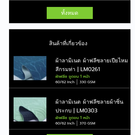
ทั้งหมด
ทำความรู้จักผ้าวอร์ม (Double
Knit) เนื้อแน่น ทรงสวย ใส่เป๊ะ
แบบไม่ต้องรีด
Apr 22, 2026
สินค้าที่เกี่ยวข้อง
ผ้าตัดเสื้อยืด แบบไหนดี เลือก
ผ้าลามิเนต ผ้าฟลีซลายเปียไหม
อย่างไรให้เหมาะกับงานขายจริง
สีกรมท่า | LM0261
Apr 9, 2026
ผ้าฟลีซ ขูดขน 1 หน้า
60/62 Inch
330 GSM
ผ้าลามิเนต ผ้าฟลีซลายผ้าซิ่น
ประกบ | LM0303
ผ้าฟลีซ ขูดขน 1 หน้า
60/62 Inch
370 GSM