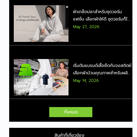
ผ้าเกล็ดปลาสำหรับชุดวอร์ม
แฟชั่น เลือกผ้าให้ดี ชุดวอร์มก็ไม่
ดูเชย
May 27, 2026
เริ่มต้นแบรนด์เสื้อยืดกับจงสถิตย์
เลือกผ้าม้วนคุณภาพสำหรับผลิต
จำนวนมาก
May 14, 2026
ทั้งหมด
สินค้าที่เกี่ยวข้อง