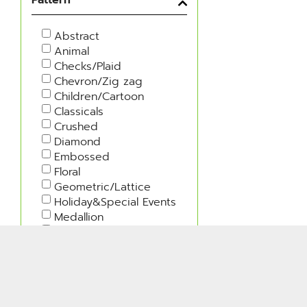
Abstract
Animal
Checks/Plaid
Chevron/Zig zag
Children/Cartoon
Classicals
Crushed
Diamond
Embossed
Floral
Geometric/Lattice
Holiday&Special Events
Medallion
Military
Moire
Nature
Polka Dots
Rib