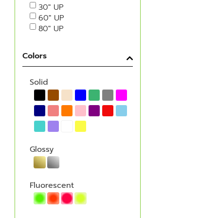
30" UP
60" UP
80" UP
Colors
Solid
Glossy
Fluorescent