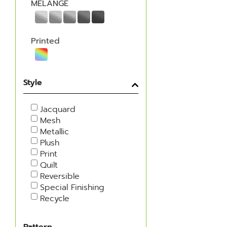
MELANGE
Printed
Style
Jacquard
Mesh
Metallic
Plush
Print
Quilt
Reversible
Special Finishing
Recycle
Pattern