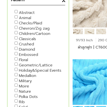
Abstract
Animal
Checks/Plaid
Chevron/Zig zag
Children/Cartoon
Classicals
91/93 Inch
290 
Crushed
ผ้าลูกฟูก | CT6
Diamond
Embossed
Floral
Geometric/Lattice
Holiday&Special Events
Medallion
Military
Moire
Nature
Polka Dots
Rib