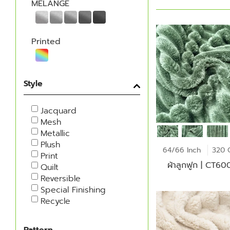
MELANGE
Printed
Style
Jacquard
Mesh
Metallic
Plush
64/66 Inch
320 
Print
ผ้าลูกฟูก | CT6
Quilt
Reversible
Special Finishing
Recycle
Pattern