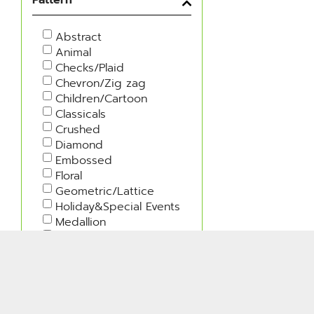
Abstract
Animal
Checks/Plaid
Chevron/Zig zag
Children/Cartoon
Classicals
Crushed
Diamond
Embossed
Floral
Geometric/Lattice
Holiday&Special Events
Medallion
Military
Moire
Nature
Polka Dots
Rib