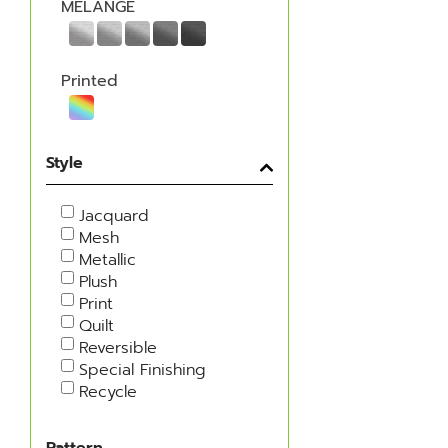
MELANGE
Printed
Style
Jacquard
Mesh
Metallic
Plush
Print
Quilt
Reversible
Special Finishing
Recycle
Pattern