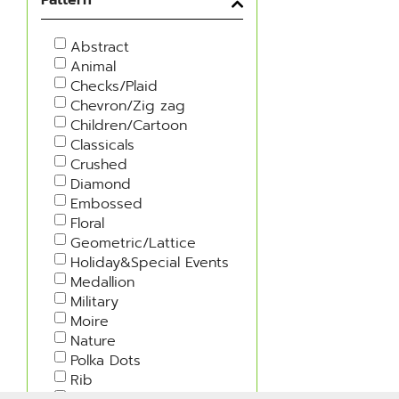
Abstract
Animal
Checks/Plaid
Chevron/Zig zag
Children/Cartoon
Classicals
Crushed
Diamond
Embossed
Floral
Geometric/Lattice
Holiday&Special Events
Medallion
Military
Moire
Nature
Polka Dots
Rib