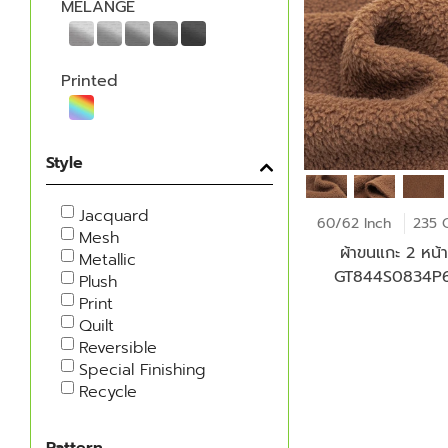
MELANGE
Printed
Style
Jacquard
60/62 Inch
235 
Mesh
ผ้าขนแกะ 2 หน้า
Metallic
GT844S0834P
Plush
Print
Quilt
Reversible
Special Finishing
Recycle
Pattern