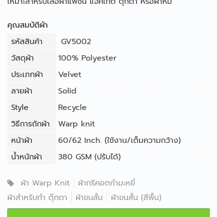
เหมาะสำหรับเสื้อผ้าแฟชั่น แจ็คเก็ต ตุ๊กตา หรือผ้าห่ม
คุณสมบัติผ้า
รหัสสินค้า
GV5002
วัสดุผ้า
100% Polyester
ประเภทผ้า
Velvet
ลายผ้า
Solid
Style
Recycle
วิธีการถักผ้า
Warp knit
หน้าผ้า
60/62 Inch. (ใช้งาน/เต็มความกว้าง)
น้ำหนักผ้า
380 GSM (ปรับได้)
ผ้า Warp Knit
ผ้าทรีคอตกำมะหยี่
ผ้าสำหรับทำ ตุ๊กตา
ผ้าขนสั้น
ผ้าขนสั้น (สีพื้น)