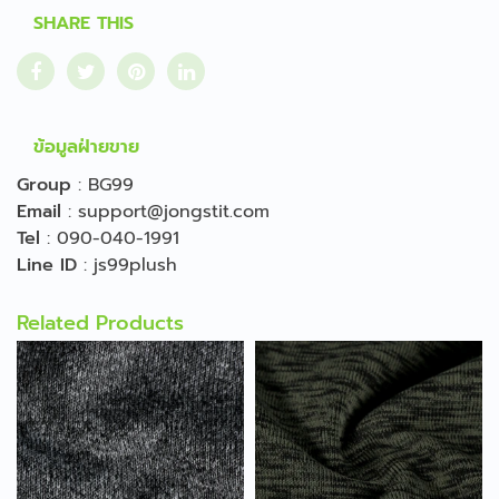
SHARE THIS
ข้อมูลฝ่ายขาย
Group
:
BG99
Email
:
support@jongstit.com
Tel
:
090-040-1991
Line ID
:
js99plush
Related Products