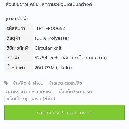
เสื้อแขนยาวแฟชั่น ให้ความอบอุ่นได้เป็นอย่างดี
คุณสมบัติผ้า
รหัสสินค้า
TR1-FF0065Z
วัสดุผ้า
100% Polyester
วิธีการถักผ้า
Circular knit
หน้าผ้า
52/54 Inch. (ใช้งาน/เต็มความกว้าง)
น้ำหนักผ้า
260 GSM (ปรับได้)
ผ้าฟลีซ & ผ้าขน
ผ้าสเวตเตอร์ฟลีซ
ผ้าสำหรับทำ เครื่องนุ่งห่ม
แจ็คเก็ต/ชุดวอร์ม
แจ๊คเก็ต/ชุดวอร์ม (สีพื้น)
ขอตัวอย่าง / สอบถามราคา