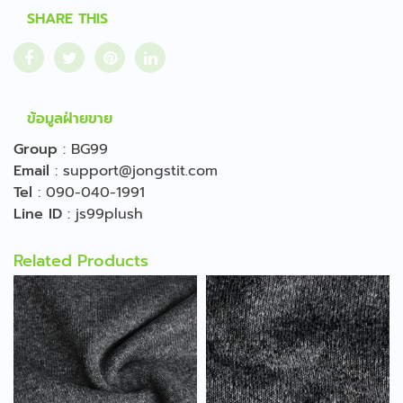
SHARE THIS
ข้อมูลฝ่ายขาย
Group
:
BG99
Email
:
support@jongstit.com
Tel
:
090-040-1991
Line ID
:
js99plush
Related Products