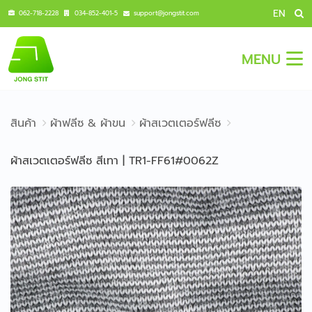
EN
062-718-2228
034-852-401-5
support@jongstit.com
MENU
สินค้า
ผ้าฟลีซ & ผ้าขน
ผ้าสเวตเตอร์ฟลีซ
ผ้าสเวตเตอร์ฟลีซ สีเทา | TR1-FF61#0062Z