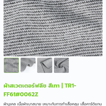
ผ้าสเวตเตอร์ฟลีซ สีเทา | TR1-
FF61#0062Z
ผ้าบูเคล เนื้อผ้าเบาสบาย เหมาะกับการทำเสื้อคลุม เสื้อคาร์ดิแกน