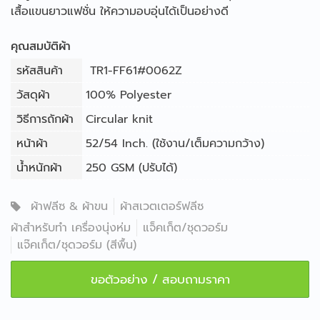
เสื้อแขนยาวแฟชั่น ให้ความอบอุ่นได้เป็นอย่างดี
คุณสมบัติผ้า
รหัสสินค้า
TR1-FF61#0062Z
วัสดุผ้า
100% Polyester
วิธีการถักผ้า
Circular knit
หน้าผ้า
52/54 Inch. (ใช้งาน/เต็มความกว้าง)
น้ำหนักผ้า
250 GSM (ปรับได้)
ผ้าฟลีซ & ผ้าขน
ผ้าสเวตเตอร์ฟลีซ
ผ้าสำหรับทำ เครื่องนุ่งห่ม
แจ็คเก็ต/ชุดวอร์ม
แจ๊คเก็ต/ชุดวอร์ม (สีพื้น)
ขอตัวอย่าง / สอบถามราคา