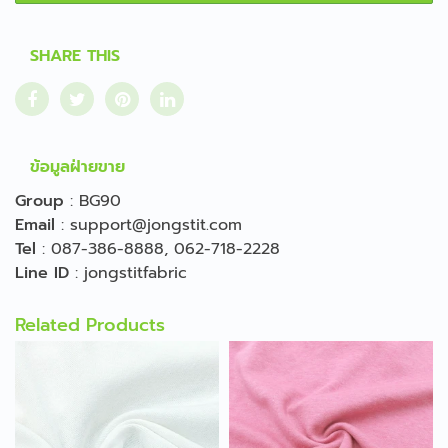
SHARE THIS
ข้อมูลฝ่ายขาย
Group
:
BG90
Email
:
support@jongstit.com
Tel
:
087-386-8888
,
062-718-2228
Line ID
:
jongstitfabric
Related Products