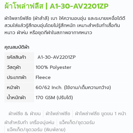
ผ้าโพล่าฟลีส | A1-30-AV2201ZP
ผ้าโพลาร์ฟลีซ (ผ้าสำลี) เบา ให้ความอบอุ่น และระบายเหงื่อได้ดี
สวมใส่แล้วรู้สึกอบอุ่นโดยไม่รู้สึกหนัก เหมาะสำหรับทำเสื้อกัน
หนาว ผ้าห่ม หรือชุดกีฬาในสภาพอากาศหนาว
คุณสมบัติผ้า
รหัสสินค้า
A1-30-AV2201ZP
วัสดุผ้า
100% Polyester
ประเภทผ้า
Fleece
หน้าผ้า
60/62 Inch. (ใช้งาน/เต็มความกว้าง)
น้ำหนักผ้า
170 GSM (ปรับได้)
ผ้าฟลีซ & ผ้าขน
ผ้าโพล่าฟลีซ
ผ้าโพล่าฟลีซ ขูดขน 1 หน้า
ผ้าสำหรับทำ เครื่องนุ่งห่ม
แจ็คเก็ต/ชุดวอร์ม
แจ๊คเก็ต/ชุดวอร์ม (พิมพ์ลาย)