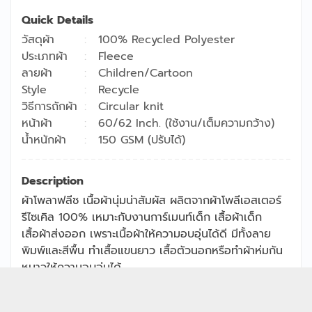
Quick Details
วัสดุผ้า
100% Recycled Polyester
ประเภทผ้า
Fleece
ลายผ้า
Children/Cartoon
Style
Recycle
วิธีการถักผ้า
Circular knit
หน้าผ้า
60/62 Inch. (ใช้งาน/เต็มความกว้าง)
น้ำหนักผ้า
150 GSM (ปรับได้)
Description
ผ้าโพลาฟลีซ เนื้อผ้านุ่มน่าสัมผัส ผลิตจากผ้าโพลีเอสเตอร์
รีไซเคิล 100% เหมาะกับงานการ์เมนท์เด็ก เสื้อผ้าเด็ก
เสื้อผ้าส่งออก เพราะเนื้อผ้าให้ความอบอุ่นได้ดี มีทั้งลาย
พิมพ์และสีพื้น ทำเสื้อแขนยาว เสื้อตัวนอกหรือทำผ้าห่มกัน
หนาวให้ความอบอุ่นได้
Copyright © 2026
Jong Stit Co., Ltd. สงวนสิทธิ์ทุกประการ