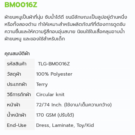
BM0016Z
ผ้าขนหนูเป็นผ้าที่นุ่ม ซับน้ำได้ดี ขนมีลักษณะเป็นลูปอยู่ด้านหนึ่ง
หรือทั้งสองด้าน ทำให้เหมาะสำหรับผลิตภัณฑ์ที่ต้องการดูดซับ
ความชื้นและให้ความรู้สึกอบอุ่นสบาย นิยมใช้ในเสื้อคลุมอาบน้ำ
ผ้าขนหนู และของใช้สำหรับเด็ก
คุณสมบัติผ้า
รหัสสินค้า
TLG-BM0016Z
วัสดุผ้า
100% Polyester
ประเภทผ้า
Terry
วิธีการถักผ้า
Circular knit
หน้าผ้า
72/74 Inch. (ใช้งาน/เต็มความกว้าง)
น้ำหนักผ้า
170 GSM (ปรับได้)
End-Use
Dress
,
Laminate
,
Toy/Kid