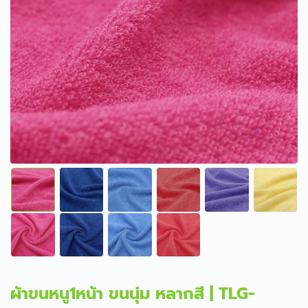
ผ้าขนหนู1หน้า ขนนุ่ม หลากสี | TLG-