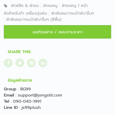
ผ้าฟลีซ & ผ้าขน
ผ้าขนหนู
ผ้าขนหนู 1 หน้า
ผ้าสำหรับทำ เครื่องนุ่งห่ม
ผ้าพันคอ/กระเป๋าผ้า/อื่นๆ
ผ้าพันคอ/กระเป๋าผ้า/อื่นๆ (สีพื้น)
ขอตัวอย่าง / สอบถามราคา
SHARE THIS
ข้อมูลฝ่ายขาย
Group
:
BG99
Email
:
support@jongstit.com
Tel
:
090-040-1991
Line ID
:
js99plush