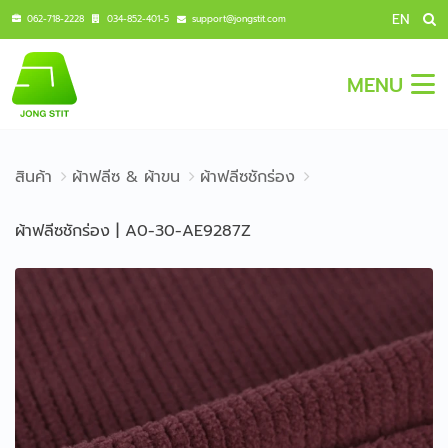
EN
062-718-2228
034-852-401-5
support@jongstit.com
MENU
สินค้า
ผ้าฟลีซ & ผ้าขน
ผ้าฟลีซชักร่อง
ผ้าฟลีซชักร่อง | A0-30-AE9287Z