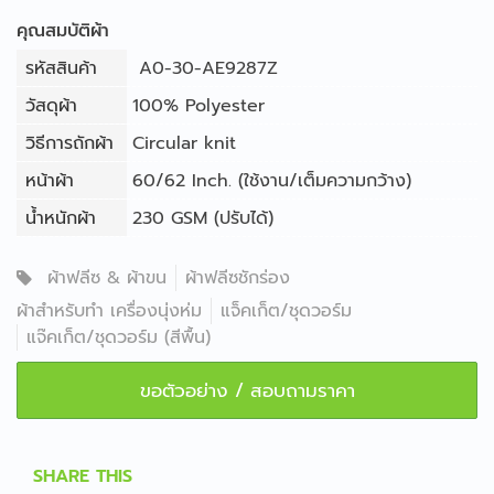
คุณสมบัติผ้า
รหัสสินค้า
A0-30-AE9287Z
วัสดุผ้า
100% Polyester
วิธีการถักผ้า
Circular knit
หน้าผ้า
60/62 Inch. (ใช้งาน/เต็มความกว้าง)
น้ำหนักผ้า
230 GSM (ปรับได้)
ผ้าฟลีซ & ผ้าขน
ผ้าฟลีซชักร่อง
ผ้าสำหรับทำ เครื่องนุ่งห่ม
แจ็คเก็ต/ชุดวอร์ม
แจ๊คเก็ต/ชุดวอร์ม (สีพื้น)
ขอตัวอย่าง / สอบถามราคา
SHARE THIS