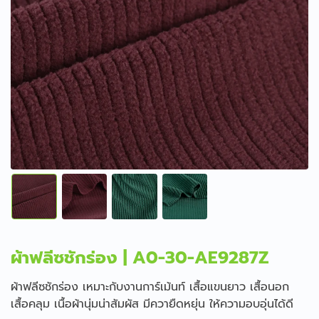
ผ้าฟลีซชักร่อง | A0-30-AE9287Z
ผ้าฟลีซชักร่อง เหมาะกับงานการ์เม้นท์ เสื้อแขนยาว เสื้อนอก
เสื้อคลุม เนื้อผ้านุ่มน่าสัมผัส มีควายืดหยุ่น ให้ความอบอุ่นได้ดี