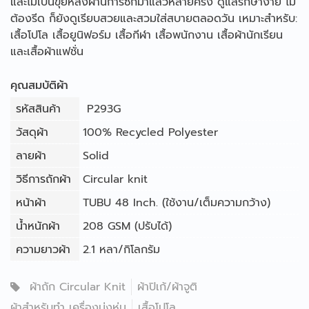
และไม่เป็นขุยหลังผ่านการซักมาแล้วหลายครั้ง ดูแลรักษาง่าย ไม่
ต้องรีด ก็ยังดูเรียบสวยและสวมใส่สบายตลอดวัน เหมาะสำหรับ:
เสื้อโปโล เสื้อยูนิฟอร์ม เสื้อกีฬา เสื้อพนักงาน เสื้อผ้านักเรียน
และเสื้อผ้าแฟชั่น
คุณสมบัติผ้า
รหัสสินค้า
P293G
วัสดุผ้า
100% Recycled Polyester
ลายผ้า
Solid
วิธีการถักผ้า
Circular knit
หน้าผ้า
TUBU 48 Inch. (ใช้งาน/เต็มความกว้าง)
น้ำหนักผ้า
208 GSM (ปรับได้)
ความยาวผ้า
2.1 หลา/กิโลกรัม
ผ้าถัก Circular Knit
ผ้าปิเก้/ผ้าจูติ
ผ้าสำหรับทำ เครื่องนุ่งห่ม
เสื้อโปโล