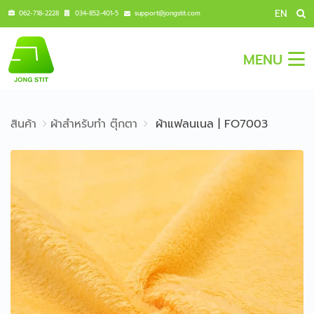
EN
062-718-2228
034-852-401-5
support@jongstit.com
MENU
สินค้า
ผ้าสำหรับทำ ตุ๊กตา
ผ้าแฟลนเนล | FO7003