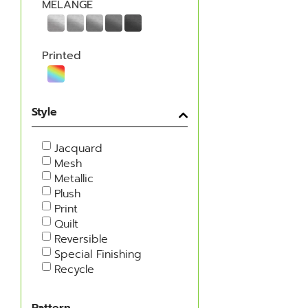
MELANGE
Printed
Style
Jacquard
Mesh
Metallic
Plush
Print
Quilt
Reversible
Special Finishing
Recycle
Pattern