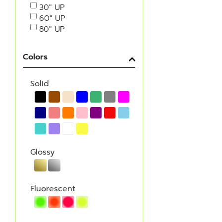
30" UP
60" UP
80" UP
Colors
Solid
Glossy
Fluorescent