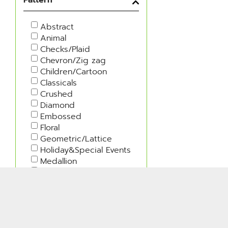
Abstract
Animal
Checks/Plaid
Chevron/Zig zag
Children/Cartoon
Classicals
Crushed
Diamond
Embossed
Floral
Geometric/Lattice
Holiday&Special Events
Medallion
Military
Moire
Nature
Polka Dots
Rib