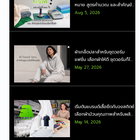
หมาย สูตรคำนวณ และสำคัญยัง
ไงตอนเลือกซื้อผ้า
Aug 5, 2026
ผ้าเกล็ดปลาสำหรับชุดวอร์ม
แฟชั่น เลือกผ้าให้ดี ชุดวอร์มก็ไม่
ดูเชย
May 27, 2026
เริ่มต้นแบรนด์เสื้อยืดกับจงสถิตย์
เลือกผ้าม้วนคุณภาพสำหรับผลิต
จำนวนมาก
May 14, 2026