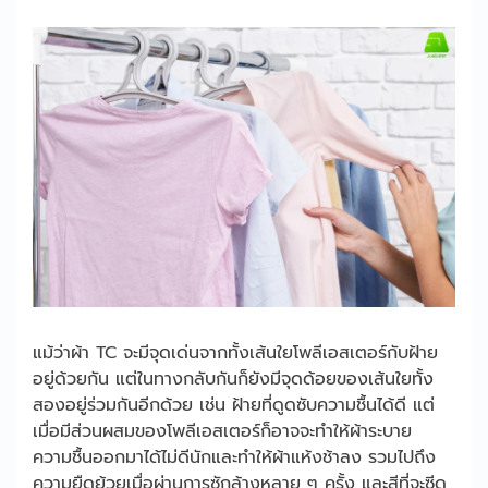
แม้ว่าผ้า TC จะมีจุดเด่นจากทั้งเส้นใยโพลีเอสเตอร์กับฝ้าย
อยู่ด้วยกัน แต่ในทางกลับกันก็ยังมีจุดด้อยของเส้นใยทั้ง
สองอยู่ร่วมกันอีกด้วย เช่น ฝ้ายที่ดูดซับความชื้นได้ดี แต่
เมื่อมีส่วนผสมของโพลีเอสเตอร์ก็อาจจะทำให้ผ้าระบาย
ความชื้นออกมาได้ไม่ดีนักและทำให้ผ้าแห้งช้าลง รวมไปถึง
ความยืดย้วยเมื่อผ่านการซักล้างหลาย ๆ ครั้ง และสีที่จะซีด