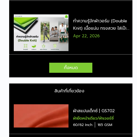
ทำความรู้จักผ้าวอร์ม (Double
Knit) เนื้อแน่น ทรงสวย ใส่เป๊ะ
แบบไม่ต้องรีด
Apr 22, 2026
ทั้งหมด
สินค้าที่เกี่ยวข้อง
ผ้าสแปนเด็กซ์ | GS702
ผ้ายืดหน้าเดียว/ผ้าเจอร์ซี่
60/62 Inch
165 GSM