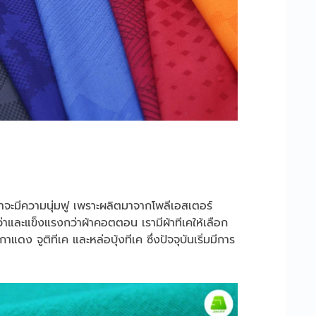
้อผ้าจะมีความนุ่มฟู เพราะผลิตมาจากโพลีเอสเตอร์
วกว่าและแข็งแรงกว่าผ้าคอตตอน เรามีผ้าทีเคให้เลือก
าแดง จูติทีเค และหล่อบุ้งทีเค ซึ่งปัจจุบันเริ่มมีการ