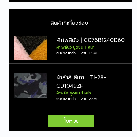
แฟชั่น เลือกผ้าให้ดี ชุดวอร์มก็ไม่
ดูเชย
May 27, 2026
สินค้าที่เกี่ยวข้อง
เริ่มต้นแบรนด์เสื้อยืดกับจงสถิตย์
ผ้าโพลีบัว | C076B1240D60
เลือกผ้าม้วนคุณภาพสำหรับผลิต
ผ้าโพลีบัว ขูดขน 1 หน้า
จำนวนมาก
May 14, 2026
60/62 Inch
280 GSM
ผ้าสำลี สีเทา | T1-28-
CD1049ZP
ผ้าฟลีซ ขูดขน 1 หน้า
60/62 Inch
250 GSM
ทั้งหมด