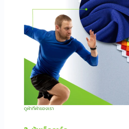
ดูผ้ากีฬาของเรา