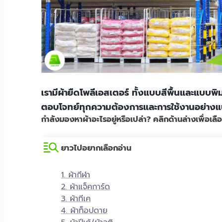
เรามีผ้ายืดโพลีเอสเตอร์ ทั้งแบบสีพื้นและแบบพ
ตอบโจทย์ทุกความต้องการและการใช้งานอย่าง
กำลังมองหาผ้าอะไรอยู่หรือเปล่า? คลิกด้านล่างเพื่อเลื
ยาวไปอยากเลือกอ่าน
1. ผ้ากีฬา
2. ผ้าแจ็คการ์ด
3. ผ้าทีเค
4. ผ้าท็อปดาย